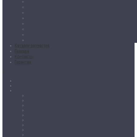
Отключение экологии
Ремонт тормозной системы
Ремонт ходовой
Ремонт кондиционеров
Озонирование
Ремонт АКПП
Кузовные работы
Балансировочный вал
Каталог запчастей
Галерея
Контакты
Гарантия
МЕНЮ
Главная
О нас
Перечень услуг
Замена ДВС под ключ
Ремонт ДВС
Компьютерная диагностика
Чип тюнинг
Отключение экологии
Ремонт тормозной системы
Ремонт ходовой
Ремонт кондиционеров
Озонирование