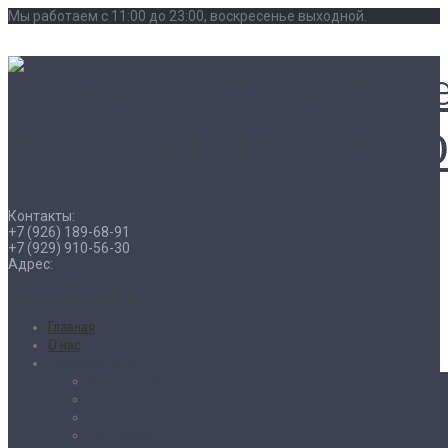
Мы работаем с 11:00 до 23:00, воскресенье выходной.
Контакты:
+7 (926) 189-68-91
+7 (929) 910-56-30
Адрес:
г. Москва
Рассветная аллея 5А
Главная
О нас
Перечень услуг
Замена ДВС под ключ
Ремонт ДВС
Компьютерная диагностика
Чип тюнинг