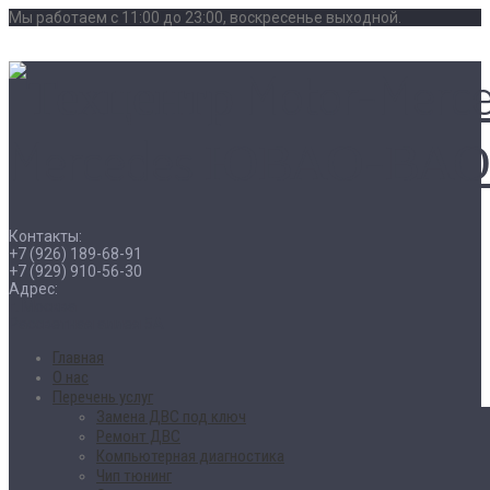
Мы работаем с 11:00 до 23:00, воскресенье выходной.
Контакты:
+7 (926) 189-68-91
+7 (929) 910-56-30
Адрес:
г. Москва
Рассветная аллея 5А
Главная
О нас
Перечень услуг
Замена ДВС под ключ
Ремонт ДВС
Компьютерная диагностика
Чип тюнинг