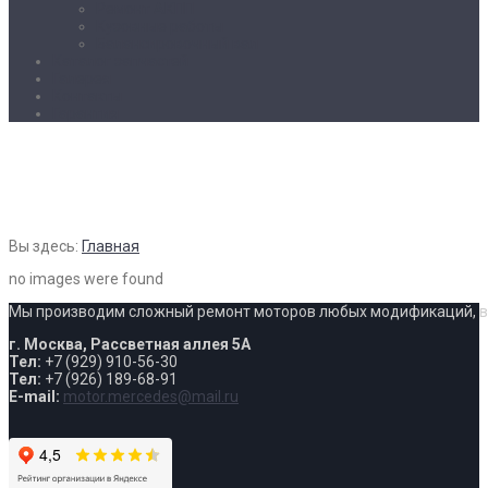
Ремонт АКПП
Кузовные работы
Балансировочный вал
Каталог запчастей
Галерея
Контакты
Гарантия
Images tagged "справа-a-164-
Вы здесь:
Главная
no images were found
Мы производим сложный ремонт моторов любых модификаций, вып
г. Москва, Рассветная аллея 5А
Тел:
+7 (929) 910-56-30
Тел:
+7 (926) 189-68-91
E-mail:
motor.mercedes@mail.ru