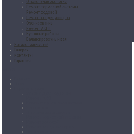
Отключение экологии
Ремонт тормозной системы
Ремонт ходовой
Ремонт кондиционеров
Озонирование
Ремонт АКПП
Кузовные работы
Балансировочный вал
Каталог запчастей
Галерея
Контакты
Гарантия
МЕНЮ
Главная
О нас
Перечень услуг
Замена ДВС под ключ
Ремонт ДВС
Компьютерная диагностика
Чип тюнинг
Отключение экологии
Ремонт тормозной системы
Ремонт ходовой
Ремонт кондиционеров
Озонирование