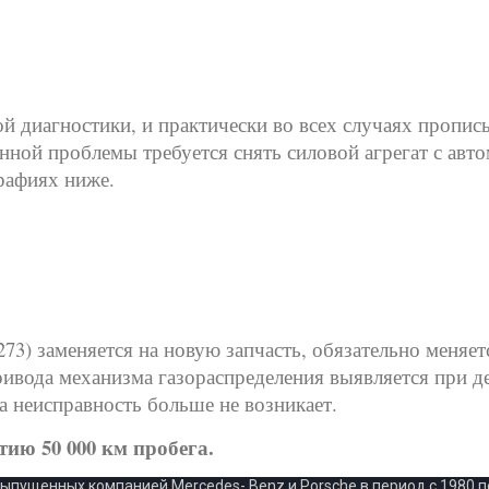
й диагностики, и практически во всех случаях пропис
нной проблемы требуется снять силовой агрегат с авт
рафиях ниже.
3) заменяется на новую запчасть, обязательно меняет
ивода механизма газораспределения выявляется при де
а неисправность больше не возникает.
ию 50 000 км пробега.
ущенных компанией Mercedes- Benz и Porsche в период с 1980 по