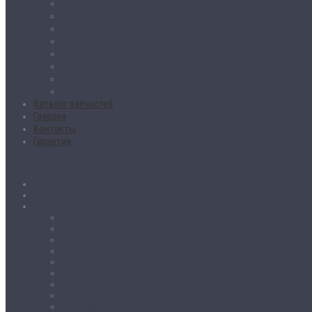
Отключение экологии
Ремонт тормозной системы
Ремонт ходовой
Ремонт кондиционеров
Озонирование
Ремонт АКПП
Кузовные работы
Балансировочный вал
Каталог запчастей
Галерея
Контакты
Гарантия
МЕНЮ
Главная
О нас
Перечень услуг
Замена ДВС под ключ
Ремонт ДВС
Компьютерная диагностика
Чип тюнинг
Отключение экологии
Ремонт тормозной системы
Ремонт ходовой
Ремонт кондиционеров
Озонирование