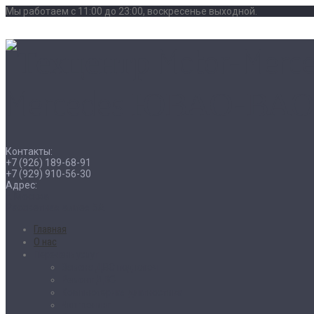
Мы работаем с 11:00 до 23:00, воскресенье выходной.
Контакты:
+7 (926) 189-68-91
+7 (929) 910-56-30
Адрес:
г. Москва
Рассветная аллея 5А
Главная
О нас
Перечень услуг
Замена ДВС под ключ
Ремонт ДВС
Компьютерная диагностика
Чип тюнинг